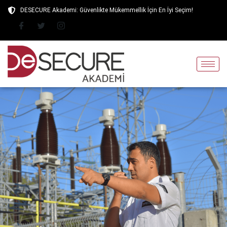
İçeriğe
DESECURE Akademi: Güvenlikte Mükemmellik İçin En İyi Seçim!
atla