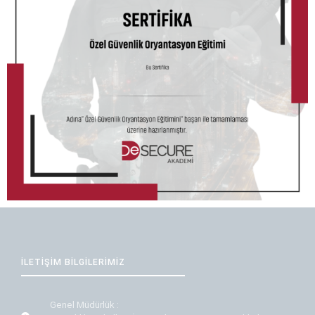
İLETİŞİM BİLGİLERİMİZ
Genel Müdürlük :