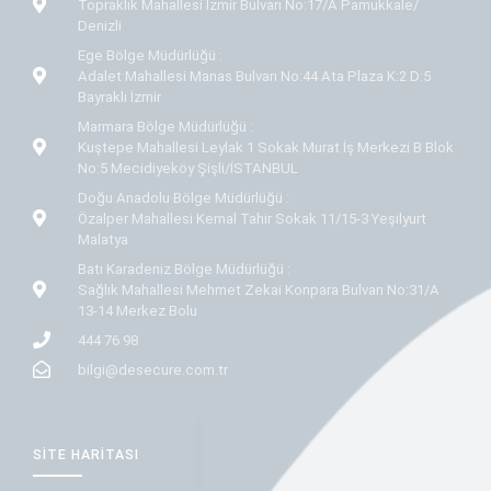
Topraklık Mahallesi İzmir Bulvarı No:17/A Pamukkale/
Denizli
Ege Bölge Müdürlüğü :
Adalet Mahallesi Manas Bulvarı No:44 Ata Plaza K:2 D:5
Bayraklı İzmir
Marmara Bölge Müdürlüğü :
Kuştepe Mahallesi Leylak 1 Sokak Murat İş Merkezi B Blok
No:5 Mecidiyeköy Şişli/İSTANBUL
Doğu Anadolu Bölge Müdürlüğü :
Özalper Mahallesi Kemal Tahir Sokak 11/15-3 Yeşilyurt
Malatya
Batı Karadeniz Bölge Müdürlüğü :
Sağlık Mahallesi Mehmet Zekai Konpara Bulvarı No:31/A
13-14 Merkez Bolu
444 76 98
bilgi@desecure.com.tr
SITE HARITASI