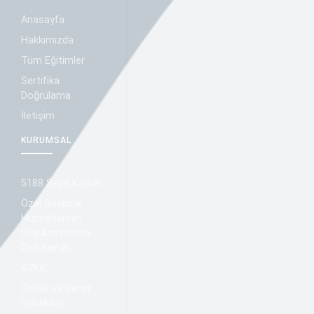
Anasayfa
Hakkımızda
Tüm Eğitimler
Sertifika
Doğrulama
İletişim
KURUMSAL
5188 Sayılı Kanun
Özel Güvenlik
Hizmetlerinin
Uygulanmasına
Dair Kanun
KVKK
Gizlilik ve Çerez
Politikası