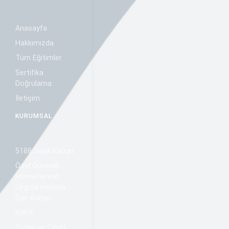
Anasayfa
Hakkımızda
Tüm Eğitimler
Sertifika
Doğrulama
İletişim
KURUMSAL
5188 Sayılı Kanun
Özel Güvenlik
Hizmetlerinin
Uygulanmasına
Dair Kanun
KVKK
Gizlilik ve Çerez