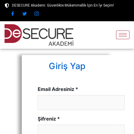
İçeriğe
DESECURE Akademi: Güvenlikte Mükemmellik İçin En İyi Seçim!
atla
Giriş Yap
Email Adresiniz *
Şifreniz *