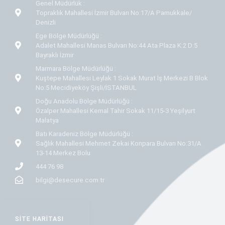
Genel Müdürlük :
Topraklık Mahallesi İzmir Bulvarı No:17/A Pamukkale/
Denizli
Ege Bölge Müdürlüğü :
Adalet Mahallesi Manas Bulvarı No:44 Ata Plaza K:2 D:5
Bayraklı İzmir
Marmara Bölge Müdürlüğü :
Kuştepe Mahallesi Leylak 1 Sokak Murat İş Merkezi B Blok
No:5 Mecidiyeköy Şişli/İSTANBUL
Doğu Anadolu Bölge Müdürlüğü :
Özalper Mahallesi Kemal Tahir Sokak 11/15-3 Yeşilyurt
Malatya
Batı Karadeniz Bölge Müdürlüğü :
Sağlık Mahallesi Mehmet Zekai Konpara Bulvarı No:31/A
13-14 Merkez Bolu
444 76 98
bilgi@desecure.com.tr
SITE HARITASI